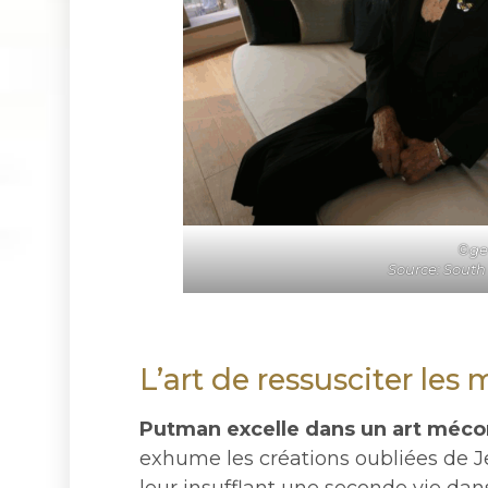
©ge
Source: South
L’art de ressusciter les 
Putman excelle dans un art mécon
exhume les créations oubliées de J