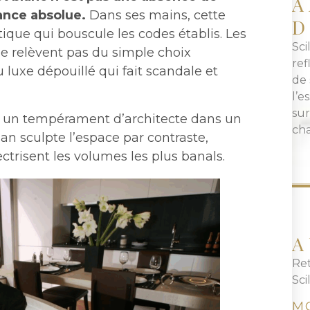
A
gance absolue.
Dans ses mains, cette
D
ique qui bouscule les codes établis. Les
Sci
ne relèvent pas du simple choix
ref
du luxe dépouillé qui fait scandale et
de 
l’
sur
le un tempérament d’architecte dans un
cha
an sculpte l’espace par contraste,
ectrisent les volumes les plus banals.
A
Ret
Sci
M