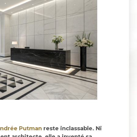
ndrée Putman
reste inclassable. Ni
nt architecte, elle a inventé sa