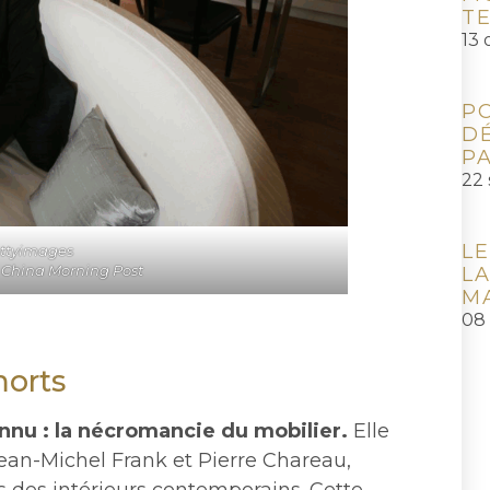
T
13 
P
D
P
22
LE
ttyimages
 China Morning Post
LA
M
08
morts
nu : la nécromancie du mobilier.
Elle
ean-Michel Frank et Pierre Chareau,