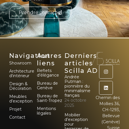
Prendre contact
Navigation
Autres
Derniers
liens
articles
Showroom
Scilla AD
Reflets
Architecture
d’élégance
d’intérieur
Andrée
Putman :
Bureau de
Design &
pionnière du
Genève
Décoration
minimalisme
français
Bureau de
Meubles
Chemin des
24 octobre
Saint-Tropez
d’exception
Mollies 36,
2025
Mentions
Projet
CH-1293,
légales
Mobilier
Bellevue
Contact
d’exception
(Genève)
pour
Suisse
terrasses de