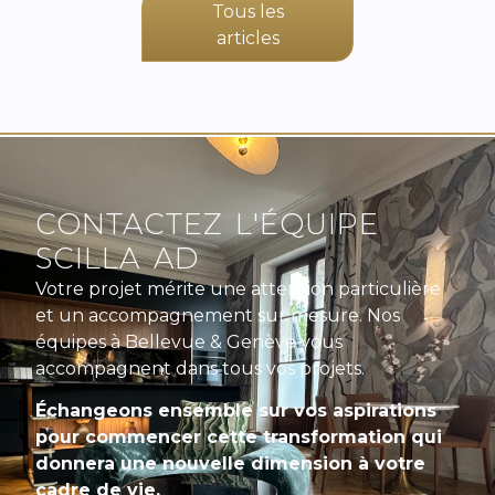
Tous les
articles
CONTACTEZ L'ÉQUIPE
SCILLA AD
Votre projet mérite une attention particulière
et un accompagnement sur mesure. Nos
équipes à Bellevue & Genève vous
accompagnent dans tous vos projets.
Échangeons ensemble sur vos aspirations
pour commencer cette transformation qui
donnera une nouvelle dimension à votre
cadre de vie.