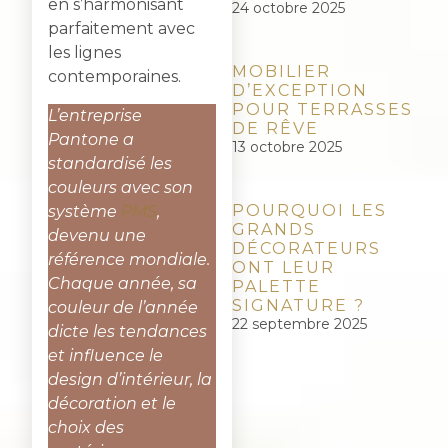
en s’harmonisant
24 octobre 2025
parfaitement avec
les lignes
MOBILIER
contemporaines.
D’EXCEPTION
POUR TERRASSES
L’entreprise
DE RÊVE
Pantone a
13 octobre 2025
standardisé les
couleurs avec son
POURQUOI LES
système
PMS
,
GRANDS
devenu une
DÉCORATEURS
référence mondiale.
ONT LEUR
Chaque année, sa
PALETTE
SIGNATURE ?
couleur de l’année
22 septembre 2025
dicte les tendances
et influence le
design d’intérieur, la
décoration et le
choix des