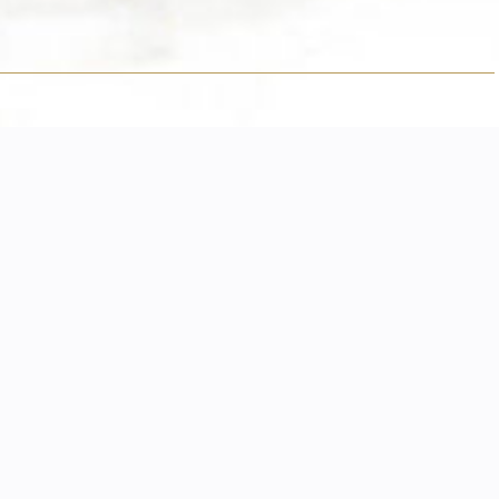
D
e français
ve
 palette
Chemin des Mollies 36,
CH-1293, Bellevue
(Genève)
Suisse