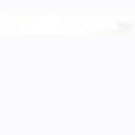
Navigation
Autres 
Showroom
Reflets d’él
Architecture d’intérieur
Bureau de 
Design & Décoration
Bureau de S
Meubles d’exception
Mentions lég
Projet
Contact