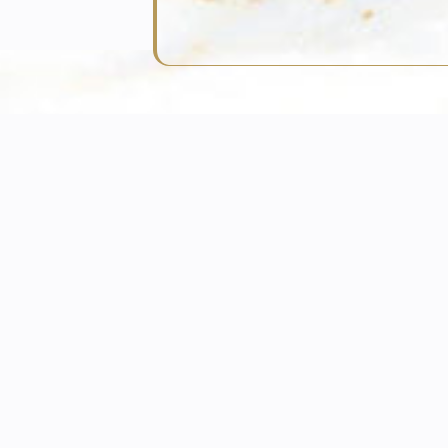
liens
Derniers articles Scilla A
Andrée Putman : pionnière du minimalism
égance
24 octobre 2025
Genève
Mobilier d’exception pour terrasses de rê
aint-Tropez
13 octobre 2025
ales
Pourquoi les grands décorateurs ont leur
signature ?
22 septembre 2025
Tous les articles